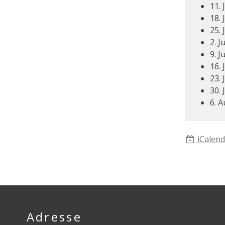
11. 
18. 
25. 
2. J
9. J
16. 
23. 
30. 
6. A
iCalend
Footer
Adresse