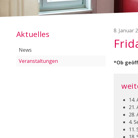
Subnavigation
8. Januar 
Aktuelles
Frid
News
Veranstaltungen
*Ob geöff
weit
14. 
21. 
28. 
4. 
11.
18.