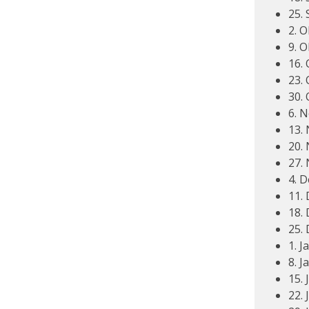
25.
2. O
9. O
16. 
23. 
30. 
6. 
13.
20.
27.
4. 
11.
18.
25.
1. J
8. J
15. 
22. 