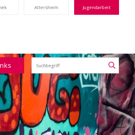
thek
Altersheim
Jugendarbeit
Suchbegriff
inks
Suche 